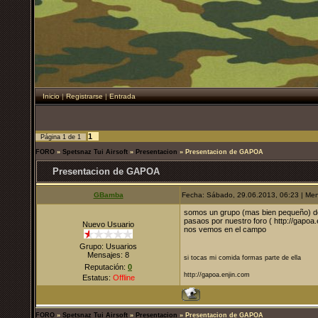
Inicio
|
Registrarse
|
Entrada
1
Página
1
de
1
FORO
»
Spetsnaz Tui Airsoft
»
Presentacion
»
Presentacion de GAPOA
Presentacion de GAPOA
GBamba
Fecha: Sábado, 29.06.2013, 06:23 | Me
somos un grupo (mas bien pequeño) de
pasaos por nuestro foro ( http://gapoa
Nuevo Usuario
nos vemos en el campo
Grupo: Usuarios
Mensajes:
8
si tocas mi comida formas parte de ella
Reputación:
0
http://gapoa.enjin.com
Estatus:
Offline
FORO
»
Spetsnaz Tui Airsoft
»
Presentacion
»
Presentacion de GAPOA